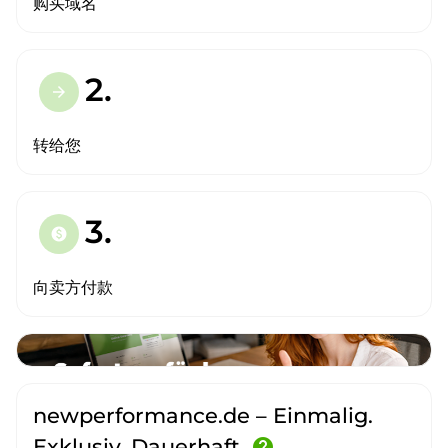
购买域名
2.
arrow_forward
转给您
3.
paid
向卖方付款
newperformance.de – Einmalig.
Exklusiv. Dauerhaft.
help