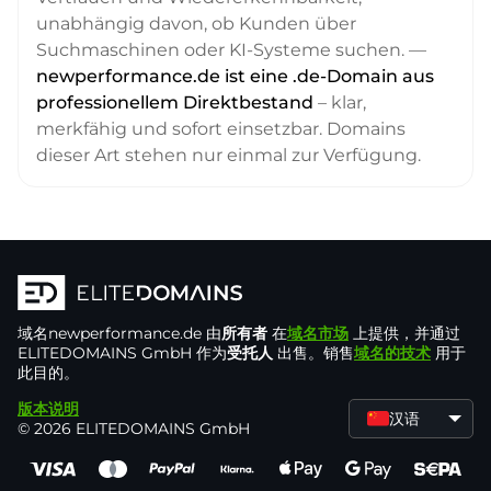
unabhängig davon, ob Kunden über
Suchmaschinen oder KI-Systeme suchen. —
newperformance.de ist eine .de-Domain aus
professionellem Direktbestand
– klar,
merkfähig und sofort einsetzbar. Domains
dieser Art stehen nur einmal zur Verfügung.
域名
newperformance.de
由
所有者
在
域名市场
上提供，并通过
ELITEDOMAINS GmbH 作为
受托人
出售。销售
域名的技术
用于
此目的。
版本说明
汉语
© 2026 ELITEDOMAINS GmbH